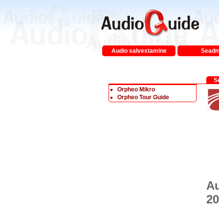
Audio salvestamine
Sead
S
Orpheo Mikro
Orpheo Tour Guide
Au
20