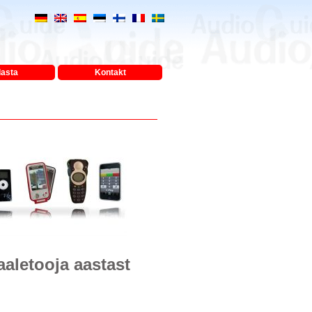
lasta
Kontakt
letooja aastast