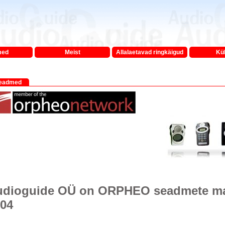
med
Meist
Allalaetavad ringkäigud
Kü
eadmed
dioguide OÜ on ORPHEO seadmete maa
04