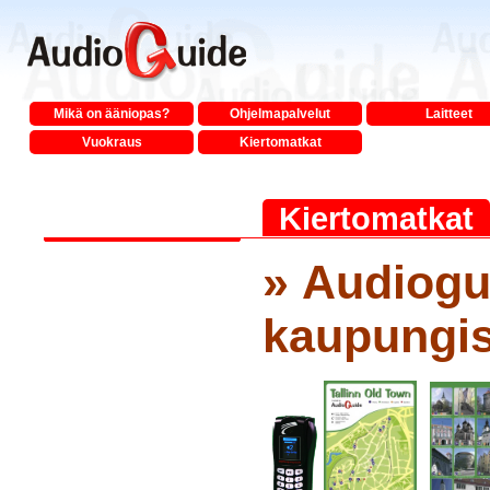
Mikä on ääniopas?
Ohjelmapalvelut
Laitteet
Vuokraus
Kiertomatkat
Kiertomatkat
» Audiogu
kaupungi