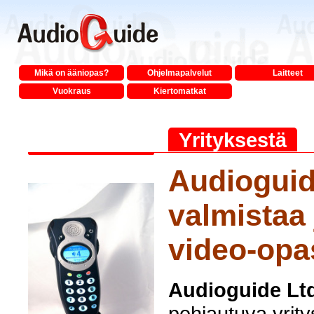
Mikä on ääniopas?
Ohjelmapalvelut
Laitteet
Vuokraus
Kiertomatkat
Yrityksestä
Audioguid
valmistaa 
video-opa
Audioguide Lt
pohjautuva yrit