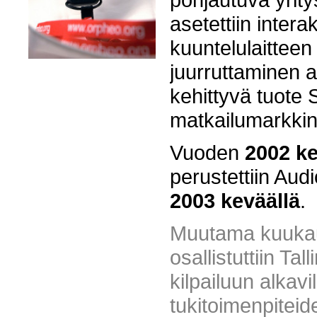
asetettiin inter
kuuntelulaittee
juurruttaminen al
kehittyvä tuote 
matkailumarkkino
Vuoden
2002 ke
perustettiin Aud
2003 keväällä
.
Muutama kuukaus
osallistuttiin Ta
kilpailuun alkavil
tukitoimenpitei