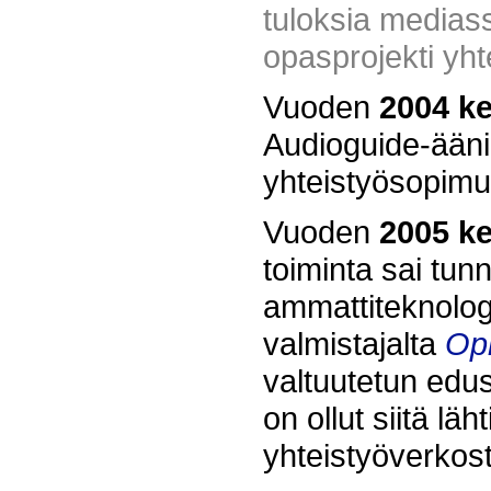
tuloksia mediass
opasprojekti yht
Vuoden
2004 k
Audioguide-äänio
yhteistyösopimu
Vuoden
2005 ke
toiminta sai tu
ammattiteknologi
valmistajalta
Op
valtuutetun edu
on ollut siitä lä
yhteistyöverko