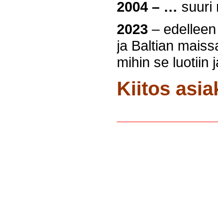
2004 – …
suuri 
2023
– edelleen 
ja Baltian maiss
mihin se luotiin ja
Kiitos asi