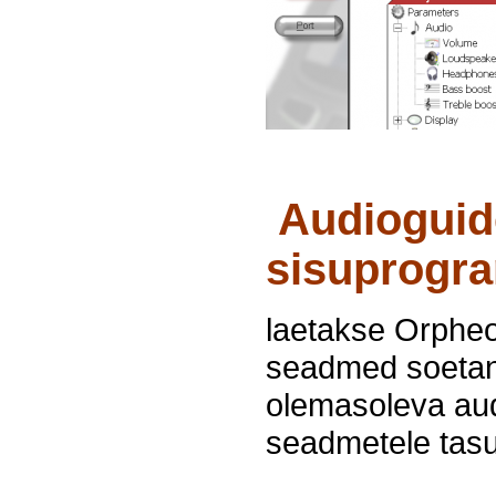
Audioguide
sisuprogr
laetakse Orpheo 
seadmed soetanu
olemasoleva aud
seadmetele tasu