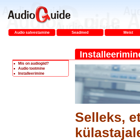
Audio salvestamine
Seadmed
Meist
Installeerimin
Mis on audiogiid?
Audio tootmine
Installeerimine
Selleks, 
külastaja