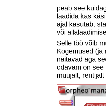
peab see kuidagi
laadida kas käsi
ajal kasutab, s
või allalaadimis
Selle töö võib m
Kogemused (ja n
näitavad aga seda
odavam on see te
müüjalt, rentijal