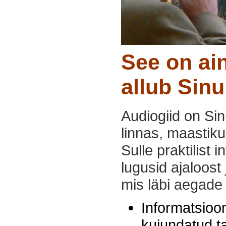
See on ai
allub Sinu
Audiogiid on Sin
linnas, maastiku
Sulle praktilist 
lugusid ajaloost
mis läbi aegade 
Informatsioon
kujundatud t