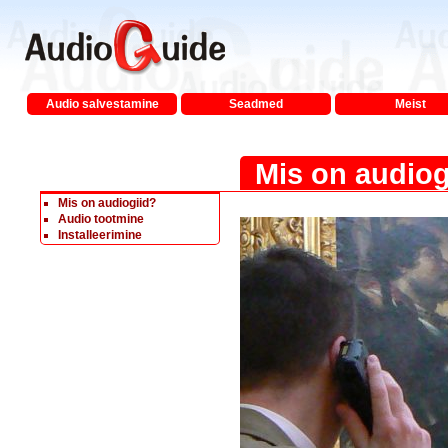
Audio salvestamine
Seadmed
Meist
Mis on audiog
Mis on audiogiid?
Audio tootmine
Installeerimine