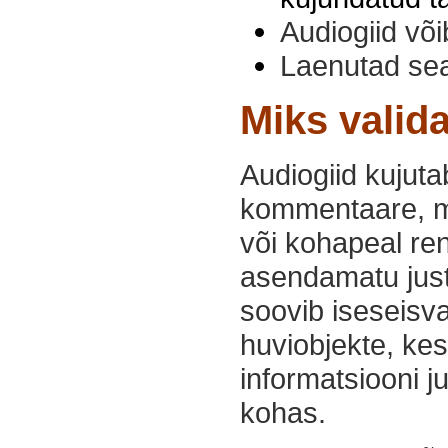
Audiogiid võib
Laenutad se
Miks valid
Audiogiid kujuta
kommentaare, mis
või kohapeal ren
asendamatu just s
soovib iseseisv
huviobjekte, kes
informatsiooni j
kohas.