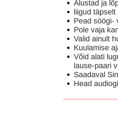
Alustad ja lõ
liigud täpsel
Pead söögi- v
Pole vaja ka
Valid ainult 
Kuulamise aja
Võid alati lu
lause-paari v
Saadaval Sin
Head audiogii